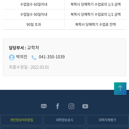
수업일수 60일이내
복학시 당해학기 수업료의 1/3 금액
수업일수 90일이내
복학시 당해학기 수업료의 1/2 금액
90일 초과
복학시 당해학기 수업료 전액
자퇴자
수업료
반환율
교학처
담당부서 :
안내
박의진
041-350-1039
최종수정일 : 2022.03.01
위로
신
성
SNS
개인정보처리방침
대학정보공시
대학자체평가