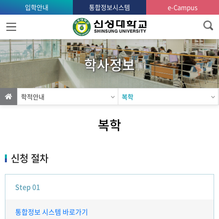
입학안내
통합정보시스템
e-Campus
홈
으
로
학사정보
가
기
학적안내
복학
복학
신청 절차
Step 01
통합정보 시스템 바로가기