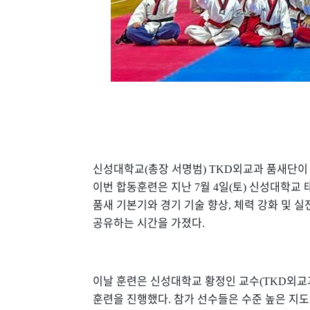
신성대학교
총장 서명범
외교과 품새단이
(
) TKD
이번 합동훈련은 지난
월
일
토
신성대학교 
7
4
(
)
품새 기본기와 경기 기술 향상
체력 강화 및 
,
공유하는 시간을 가졌다
.
이날 훈련은 신성대학교 황정인 교수
외교
(TKD
훈련을 진행했다
참가 선수들은 수준 높은 지
.