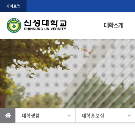
사이트맵
홈
대학소개
으
로
가
기
대학생활
대학홍보실