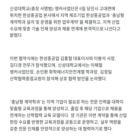
신성대학교
총장 서명범
앵커사업단은
일 당진시 고대면에
(
)
6
위치한 한성중공업 본사에서 지역 제조기업 한성중공업과
충남형
‘
계약학과 설치 및 운영을 위한 업무계약
을 체결하고
지역 산업
’
,
수요에 맞춘 기술 인재 양성과 채용 연계에 본격적으로 나선다고
밝혔다
.
이번 협약식에는 한성중공업 김홍철 대표이사와 이봉석 사장
,
김다경 전무가 참석했으며
신성대학교에서는 이해철
,
앵커사업단장
손인환 화학에너지안전계열 학과장
김정일
,
,
산학협력중점교원이 참석해 상호 협력 방안을 논의했다
.
충남형 계약학과
는 지역 기업이 필요로 하는 전문 인력을 대학이
‘
’
맞춤형 교육과정을 통해 양성하고
졸업 후 해당 기업으로 채용을
,
연계하는 산학협력 교육 모델이다
양 기관은 이번 계약을 통해 산업
.
현장 수요를 반영한 교육과정을 공동으로 운영하고
실무 역량을
,
갖춘 전문 인재를 안정적으로 양성하는 데 협력하기로 했다
.