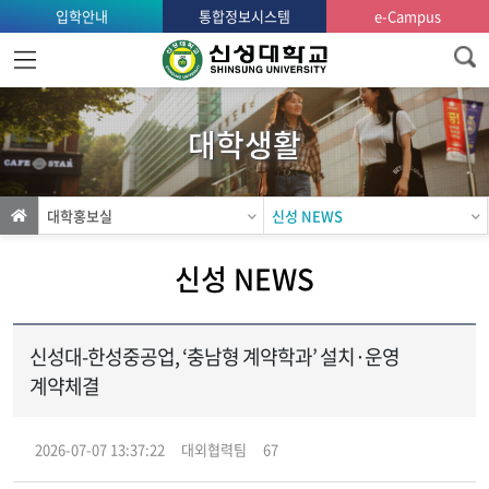
입학안내
통합정보시스템
e-Campus
홈
으
로
대학생활
가
기
대학홍보실
신성 NEWS
신성 NEWS
신성대-한성중공업, ‘충남형 계약학과’ 설치·운영
계약체결
2026-07-07 13:37:22
대외협력팀
67