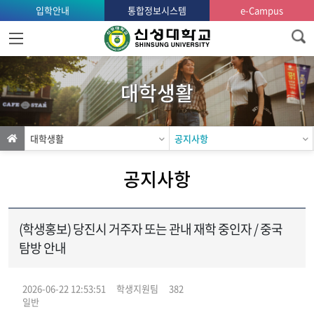
입학안내
통합정보시스템
e-Campus
홈
으
로
대학생활
가
기
대학생활
공지사항
공지사항
(학생홍보) 당진시 거주자 또는 관내 재학 중인자 / 중국
탐방 안내
2026-06-22 12:53:51
학생지원팀
382
일반