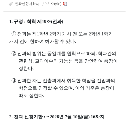
전과신청서.hwp (49.5 Kbyte)
1.
규정
:
학칙 제
19
조
(
전과
)
➀
전과는 제
1
학년
2
학기 개시 전 또는
2
학년
1
학기
개시 전에 한하여 허가할 수 있다
.
②
전과의 범위는 동일계를 원칙으로 하되
,
학과간의
관련성
,
교과이수의 가능성 등을 감안하여 총장이
정한다
.
③
전과한 자는 전출과에서 취득한 학점을 전입과의
학점으로 인정할 수 있으며
,
이의 기준은 총장이
따로 정한다
.
2.
전과 신청기한
: ~ 2026
년 7
월 10
일
(
금
) 16
까지