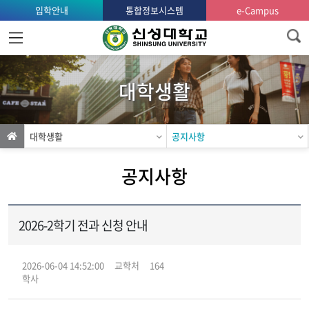
입학안내
통합정보시스템
e-Campus
홈
으
로
대학생활
가
기
대학생활
공지사항
공지사항
2026-2학기 전과 신청 안내
2026-06-04 14:52:00
교학처
164
학사