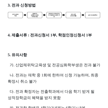
3.
전과 신청방법
4.
제출서류
:
전과신청서
1
부
,
학점인정신청서
1
부
5.
유의사항
가
.
산업체위탁교육생 및 전공심화학부생은 전과 불가
나
.
전과는 재학 중
1
회에 한하여 신청 가능하며
,
최종
확정시 취소 불가
다
.
전과 확정자는 전출학과에서 다음 학기 받게 될
성적장학금의 혜택을 받지 못함
라
.
전과한 학생은
4
학기
(3
년제는
6
학기
)
내에