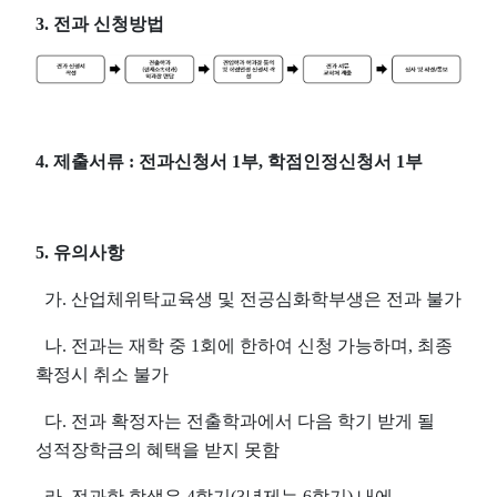
3.
전과 신청방법
4.
제출서류
:
전과신청서
1
부
,
학점인정신청서
1
부
5.
유의사항
가
.
산업체위탁교육생 및 전공심화학부생은 전과 불가
나
.
전과는 재학 중
1
회에 한하여 신청 가능하며
,
최종
확정시 취소 불가
다
.
전과 확정자는 전출학과에서 다음 학기 받게 될
성적장학금의 혜택을 받지 못함
라
.
전과한 학생은
4
학기
(3
년제는
6
학기
)
내에