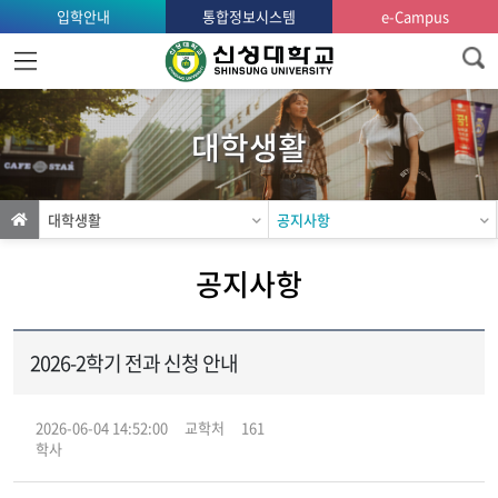
입학안내
통합정보시스템
e-Campus
홈
으
로
대학생활
가
기
대학생활
공지사항
공지사항
2026-2학기 전과 신청 안내
2026-06-04 14:52:00
교학처
161
학사