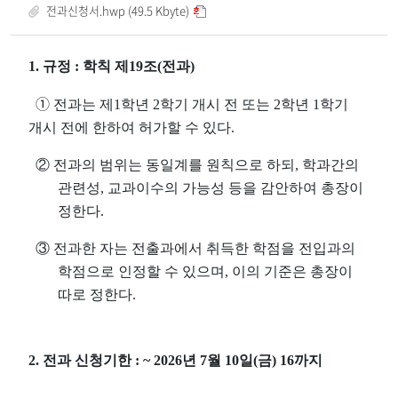
전과신청서.hwp (49.5 Kbyte)
1.
규정
:
학칙 제
19
조
(
전과
)
➀
전과는 제
1
학년
2
학기 개시 전 또는
2
학년
1
학기
개시 전에 한하여 허가할 수 있다
.
②
전과의 범위는 동일계를 원칙으로 하되
,
학과간의
관련성
,
교과이수의 가능성 등을 감안하여 총장이
정한다
.
③
전과한 자는 전출과에서 취득한 학점을 전입과의
학점으로 인정할 수 있으며
,
이의 기준은 총장이
따로 정한다
.
2.
전과 신청기한
: ~ 2026
년 7
월 10
일
(
금
) 16
까지