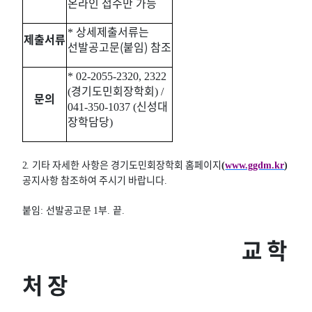
온라인 접수만 가능
상세제출서류는
*
제출서
류
선발공고문(붙임) 참조
* 02-2055-2320, 2322
경기도민회장학회
(
) /
문의
신성대
041-350-1037 (
장학담당
)
기타 자세한 사항은 경기도민회장학회 홈페이지
2
.
(
www.ggdm.kr
)
공지사항 참조하여 주시기 바랍니다
.
붙임
선발공고문
부
끝
:
1
.
.
교 학
처 장