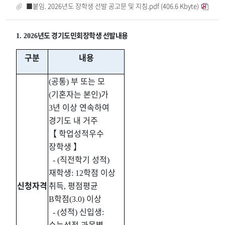
■붙임. 2026년도 장학생 선발 공고문 및 지침.pdf (406.6 Kbyte)
년도 경기도민회장학생 선발내용
1. 2026
구분
내용
공통
부 또는 모
(
)
기혼자는 본인
가
(
)
년 이상 연속하여
3
경기도 내 거주
【
학업성적우수
장학생
】
직전학기 성적
- (
)
재학생
학점 이상
: 12
신청
자격
취득
평점평균
,
학점
이상
B
(3.0)
성적
신입생
- (
)
:
수능성적 과목별