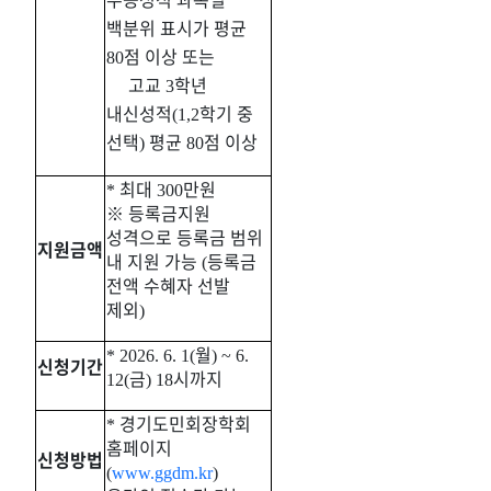
백분위 표시가 평균
점 이상 또는
80
고교
학년
3
내신성적
학기 중
(1,2
선택
평균
점 이상
)
80
최대
만원
*
300
※
등록금지원
성격으로 등록금 범위
지원
금액
내 지원 가능
등록금
(
전액 수혜자 선발
제외
)
월
* 2026. 6. 1(
) ~ 6.
신청
기간
금
시까지
12(
) 18
경기도민회장학회
*
홈페이지
신청
방법
(
www.ggdm.kr
)