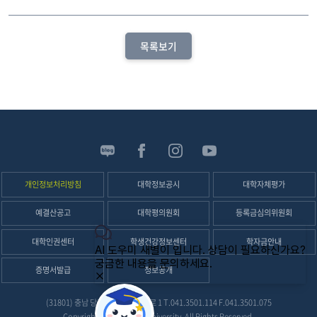
목록보기
신
성
SNS
개인정보처리방침
대학정보공시
대학자체평가
예결산공고
대학평의원회
등록금심의위원회
대학인권센터
학생건강정보센터
학자금안내
증명서발급
정보공개
(31801) 충남 당진시 정미면 대학로 1
T.
041.3501.114
F.041.3501.075
Copyright(C) Shinsung University, All Rights Reserved.