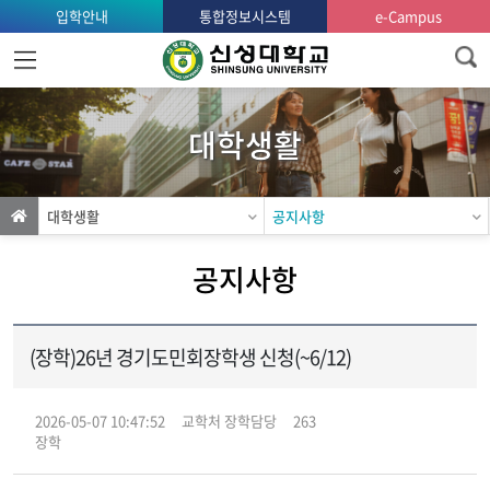
입학안내
통합정보시스템
e-Campus
홈
으
로
대학생활
가
기
대학생활
공지사항
공지사항
(장학)26년 경기도민회장학생 신청(~6/12)
2026-05-07 10:47:52
교학처 장학담당
263
장학