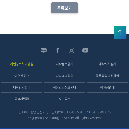
목록보기
위로
신
성
SNS
개인정보처리방침
대학정보공시
대학자체평가
예결산공고
대학평의원회
등록금심의위원회
대학인권센터
학생건강정보센터
학자금안내
증명서발급
정보공개
(31801) 충남 당진시 정미면 대학로 1
T.
041.3501.114
F.041.3501.075
Copyright(C) Shinsung University, All Rights Reserved.