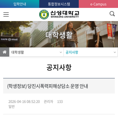
입학안내
통합정보시스템
e-Campus
홈
으
로
대학생활
가
기
대학생활
공지사항
공지사항
(학생정보) 당진시폭력피해상담소 운영 안내
2026-04-16 08:52:20
관리자
133
일반