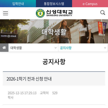
입학안내
통합정보시스템
e-Campus
홈
으
로
대학생활
가
기
대학생활
공지사항
공지사항
2026-1학기 전과 신청 안내
2025-12-15 17:25:13
교학처
529
학사