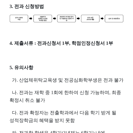
3.
전과 신청방법
4.
제출서류
:
전과신청서
1
부
,
학점인정신청서
1
부
5.
유의사항
가
.
산업체위탁교육생 및 전공심화학부생은 전과 불가
나
.
전과는 재학 중
1
회에 한하여 신청 가능하며
,
최종
확정시 취소 불가
다
.
전과 확정자는 전출학과에서 다음 학기 받게 될
성적장학금의 혜택을 받지 못함
라
.
전과한 학생은
4
학기
(3
년제는
6
학기
)
내에