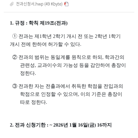
전과신청서.hwp (49 Kbyte)
1.
규정
:
학칙 제
19
조
(
전과
)
➀
전과는 제
1
학년
2
학기 개시 전 또는
2
학년
1
학기
개시 전에 한하여 허가할 수 있다
.
②
전과의 범위는 동일계를 원칙으로 하되
,
학과간의
관련성
,
교과이수의 가능성 등을 감안하여 총장이
정한다
.
③
전과한 자는 전출과에서 취득한 학점을 전입과의
학점으로 인정할 수 있으며
,
이의 기준은 총장이
따로 정한다
.
2.
전과 신청기한
: ~ 2026
년
1
월
16
일
(
금
) 16
까지