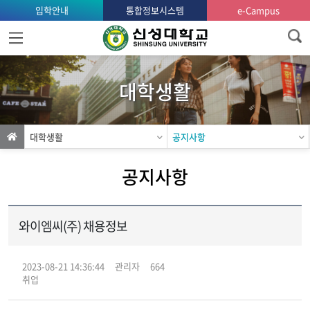
입학안내
통합정보시스템
e-Campus
홈
으
로
대학생활
가
기
대학생활
공지사항
공지사항
와이엠씨(주) 채용정보
2023-08-21 14:36:44
관리자
664
취업