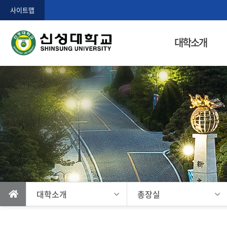
사이트맵
홈
대학소개
으
로
가
기
대학소개
총장실